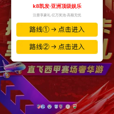
k8凯发·亚洲顶级娱乐
注册享豪礼·亿万奖池·高额无忧